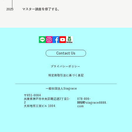
2025
マスター講座を修了する。
Contact Us
プライバシーポリシー
特定商取引法に基づく表記
一般社団法人Siagrace
〒651-0084
078-806-
兵庫県神戸市中央区磯辺通3丁目1-
8828
2
info@siagrace8888.
大和地所三宮ビル 1004
com