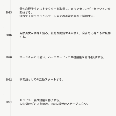
個性心理学インストラクターを取得し、カウンセリング・セッションを
開始する。
2013
地域で子育てホッとステーションの運営に関わり活動する。
突然長女が精神を病み、壮絶な闘病生活が続く。自身も心身ともに疲弊
2016
する。
2020
サーラさんと出会い、ハーモニーピュア基礎講座を計3回受講する。
2022
事務局としての活動スタートする。
セラピスト養成講座を修了する。
2024
人生初のダンスを始め、300人規模のステージに立つ。