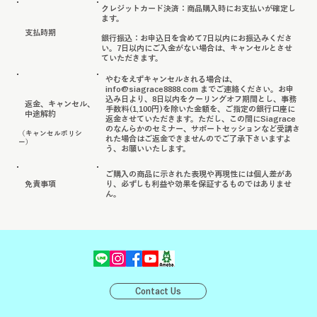
クレジットカード決済：商品購入時にお支払いが確定し
ます。
​支払時期
銀行振込：お申込日を含めて7日以内にお振込みくださ
い。7日以内にご入金がない場合は、キャンセルとさせ
ていただきます。
やむをえずキャンセルされる場合は、
info@siagrace8888.com
までご連絡ください。
お申
込み日より、8日以内をクーリングオフ期間とし、事務
返金、キャンセル、
手数料(1,100円)を除いた金額を、ご指定の銀行口座に
中途解約
返金させていただきます。
ただし、この間にSiagrace
のなんらかのセミナー、サポートセッションなど受講さ
（キャンセルポリシ
れた場合はご返金できませんのでご了承下さいますよ
ー）
う、お願いいたします。
ご購入の商品に示された表現や再現性には個人差があ
免責事項
り、必ずしも利益や効果を保証するものではありませ
ん。
Contact Us