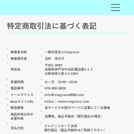
​特定商取引法に基づく表記
事業者名称
一般社団法人Siagrace
事業責任者
玉村 佳代子
〒651-0084
兵庫県神戸市中央区磯辺通3-1-2
所在地
大和地所三宮ビル1004
営業時間
火～日 10:00～18:00
電話番号
078-806-8828
​メールアドレス
info@siagrace8888.com
https://www.siagrace.com
​WebサイトURL
販売価格
各サービスの紹介ページに記載している価格
商品料金以外の
消費税、振込手数料（銀行振込の場合）
必要料金
クレジットカード決済
支払方法
銀行振込（振込手数料はご負担ください）