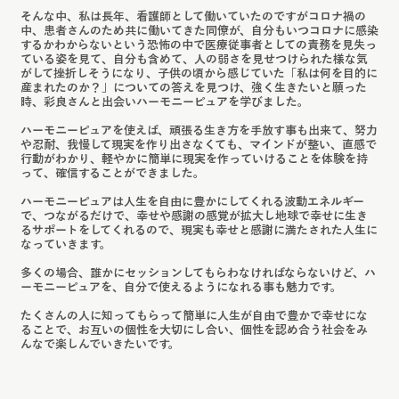
そんな中、私は長年、看護師として働いていたのですがコロナ禍の
中、患者さんのため共に働いてきた同僚が、自分もいつコロナに感染
するかわからないという恐怖の中で医療従事者としての責務を見失っ
ている姿を見て、自分も含めて、人の弱さを見せつけられた様な気
がして挫折しそうになり、子供の頃から感じていた「私は何を目的に
産まれたのか？」についての答えを見つけ、強く生きたいと願った
時、彩良さんと出会いハーモニーピュアを学びました。
ハーモニーピュアを使えば、頑張る生き方を手放す事も出来て、努力
や忍耐、我慢して現実を作り出さなくても、マインドが整い、直感で
行動がわかり、軽やかに簡単に現実を作っていけることを体験を持
って、確信することができました。
ハーモニーピュアは人生を自由に豊かにしてくれる波動エネルギー
で、つながるだけで、幸せや感謝の感覚が拡大し地球で幸せに生き
るサポートをしてくれるので、現実も幸せと感謝に満たされた人生に
なっていきます。
多くの場合、誰かにセッションしてもらわなければならないけど、ハ
ーモニーピュアを、自分で使えるようになれる事も魅力です。
たくさんの人に知ってもらって簡単に人生が自由で豊かで幸せにな
ることで、お互いの個性を大切にし合い、個性を認め合う社会をみ
んなで楽しんでいきたいです。