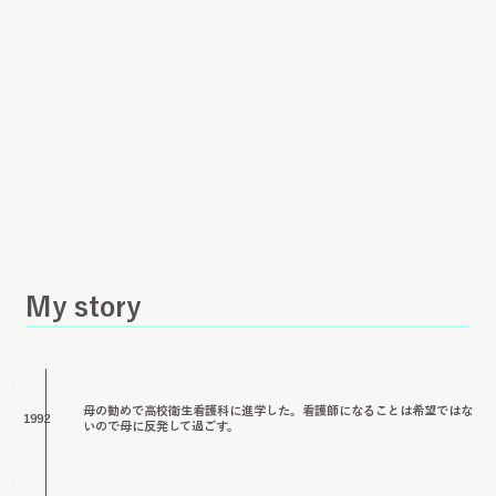
​My story
母の勧めで高校衛生看護科に進学した。看護師になることは希望ではな
1992
いので母に反発して過ごす。