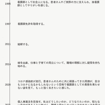
看護師として社会人になる。患者さんやご家族の方に支えられ、准看護
1995
師としてやりがいを感じる。
看護師免許を取得する。
1997
2011
結婚する。
娘を出産、仕事と子育ての両立について、職場の理解に対し疑問を持ち
2014
始める。
コロナ感染症が流行。患者さんのために共に頑張ってきた同僚が、自分
2020
もコロナになるかもしれないという恐怖で看護師としての責務を果たせ
ない姿を見て、もっと強く生きたいと感じた。
個人事業主を目指す。私はどうしたいのか、どうなりたいのか、知らな
2021
い自分があることに気づく。職場上司からのパワハラやモラハラを受け