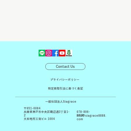
Contact Us
プライバシーポリシー
特定商取引法に基づく表記
一般社団法人Siagrace
〒651-0084
078-806-
兵庫県神戸市中央区磯辺通3丁目1-
8828
2
info@siagrace8888.
大和地所三宮ビル 1004
com