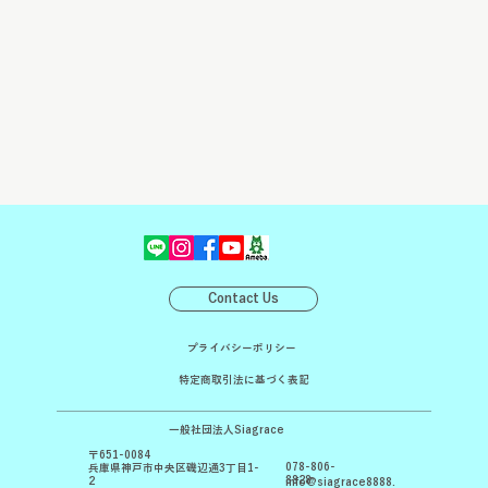
Contact Us
プライバシーポリシー
特定商取引法に基づく表記
一般社団法人Siagrace
〒651-0084
078-806-
兵庫県神戸市中央区磯辺通3丁目1-
8828
2
info@siagrace8888.